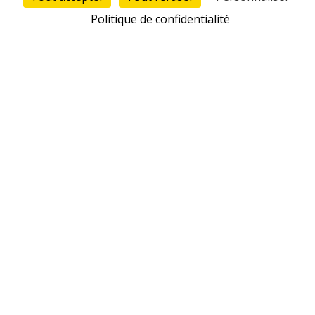
Val-de-Loire
NOUS REJOINDRE
Politique de confidentialité
DU 03 AU 04
MARS 2027
Rencontre Europe Accueillante
(REA)
VOIR TOUS NOS ÉVENEMENTS