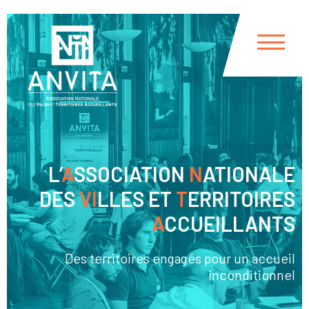
Panneau de gestion des cookies
L’
A
SSOCIATION
N
ATIONALE
DES
VI
LLES ET
T
ERRITOIRES
A
CCUEILLANTS
Des territoires engagés pour un accueil
inconditionnel