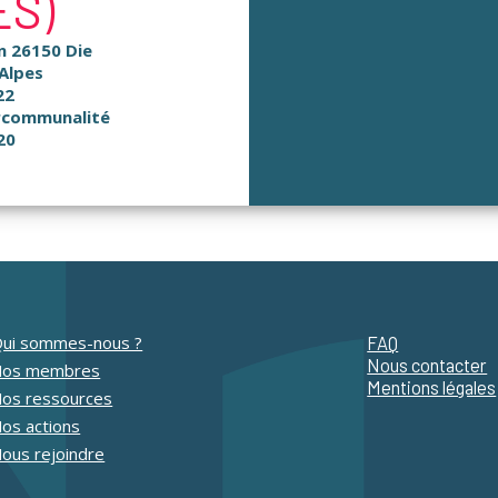
S)
an 26150 Die
Alpes
22
rcommunalité
20
ui sommes-nous ?
FAQ
Nous contacter
Nos membres
Mentions légales
os ressources
os actions
ous rejoindre