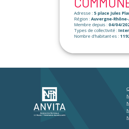
COMMUNE
Adresse :
5 place Jules Pl
Région :
Auvergne-Rhône-
Membre depuis :
04/04/20
Types de collectivité :
Inte
Nombre d'habitant·es :
119
Q
N
N
N