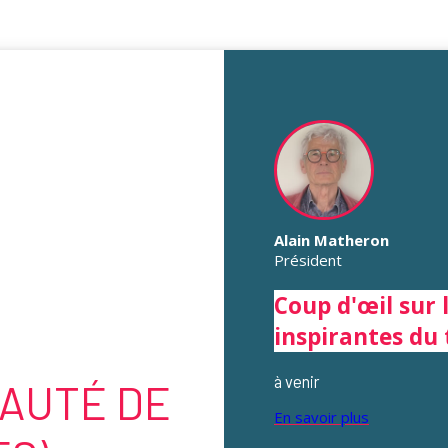
Alain Matheron
Président
Coup d'œil sur 
inspirantes du 
à venir
AUTÉ DE
En savoir plus