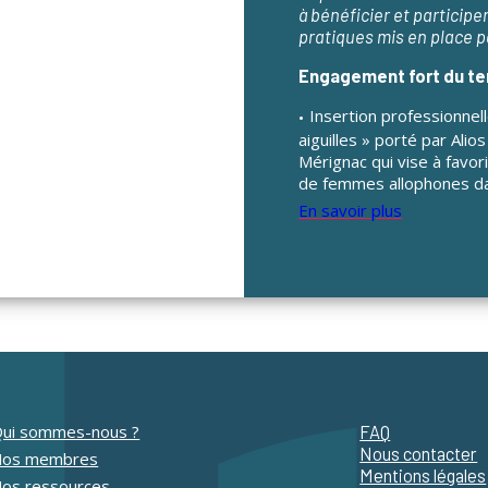
à bénéficier et particip
pratiques mis en place pa
Engagement fort du ter
Insertion professionnell
aiguilles » porté par Alio
Mérignac qui vise à favori
de femmes allophones dan
En savoir plus
ui sommes-nous ?
FAQ
Nous contacter
Nos membres
Mentions légales
os ressources