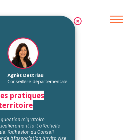
Agnès Destriau
Conseillère départementale
les pratiques
territoire
 question migratoire
culièrement fort à l’échelle
le, l’adhésion du Conseil
nde à l’association Anvita vise