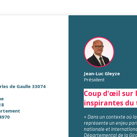
Jean-Luc Gleyze
Président
rles de Gaulle 33074
Coup d'œil sur 
ne
inspirantes du 
18
artement
« Dans un contexte où la
4970
représente un enjeu parti
nationale et internationa
Départemental de la Giro