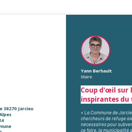
Yann Berhault
Maire
Coup d'œil sur 
inspirantes du 
ie 38270 Jarcieu
« La Commune de Jarcieu
Alpes
chercheurs de refuge ai
24
nécessaires pour subveni
mune
ce faire, la municipalité 
9