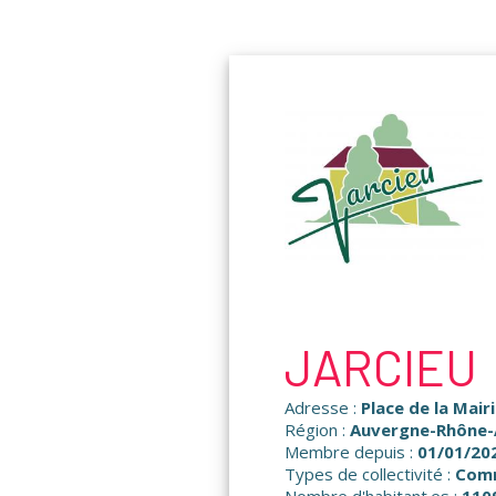
Panneau de gestion des cookies
JARCIEU
Adresse :
Place de la Mair
Région :
Auvergne-Rhône-
Membre depuis :
01/01/20
Types de collectivité :
Com
Nombre d'habitant·es :
110