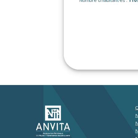
Q
N
N