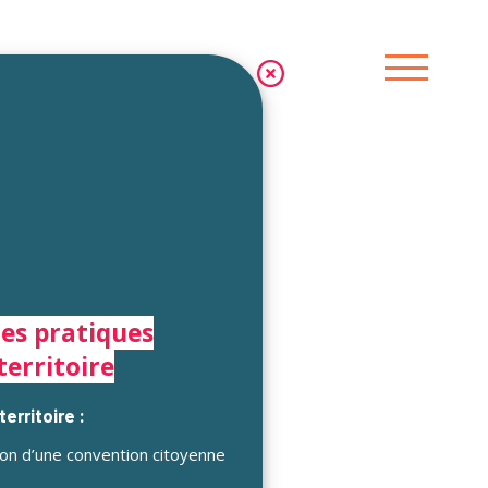
les pratiques
territoire
erritoire :
ion d’une convention citoyenne