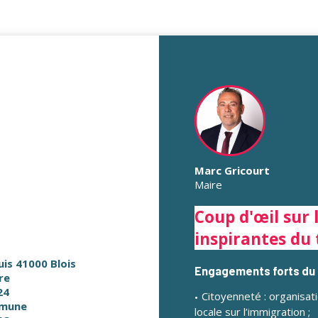
Marc Gricourt
Maire
Coup d'œil sur 
inspirantes du 
uis 41000 Blois
Engagements forts du t
re
24
Citoyenneté : organisat
mune
locale sur l’immigration ;