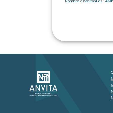
Nombre d'habitant·es :
468
Q
N
N
N