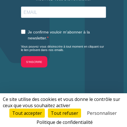
Ce site utilise des cookies et vous donne le contrôle sur
Mentions légales
Gestion des cookies
2026 - Tous droits réservés -
-
ceux que vous souhaitez activer
Tout accepter
Tout refuser
Personnaliser
NOUS REJOINDRE
Politique de confidentialité