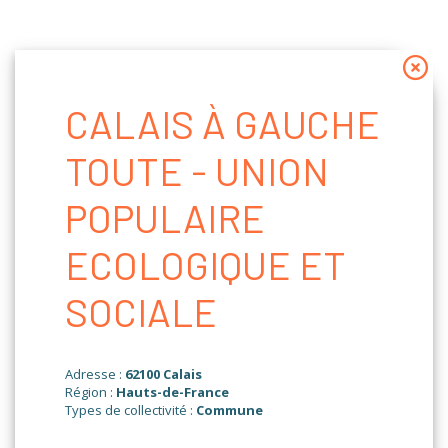
Panneau de gestion des cookies
CALAIS À GAUCHE
TOUTE - UNION
POPULAIRE
ECOLOGIQUE ET
SOCIALE
Adresse :
62100 Calais
Région :
Hauts-de-France
Types de collectivité :
Commune