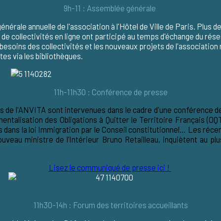
9h-11 : Assemblée générale
nérale annuelle de l'association à l'Hôtel de Ville de Paris. Plus d
ne de collectivités en ligne ont participé au temps d'échange du ré
 besoins des collectivités et les nouveaux projets de l'associatio
tes via les bibliothèques.
11h-11h30 : Conférence de presse
es de l'ANVITA sont intervenues dans le cadre d'une
conférence d
entalisation des Obligations à Quitter le Territoire Français (OQ
dans la loi Immigration par le Conseil constitutionnel… Les réce
ouveau ministre de l’Intérieur Bruno Retailleau, inquiètent au p
Lisez le communiqué de presse ici !
11h30-14h : Forum des territoires accueillants