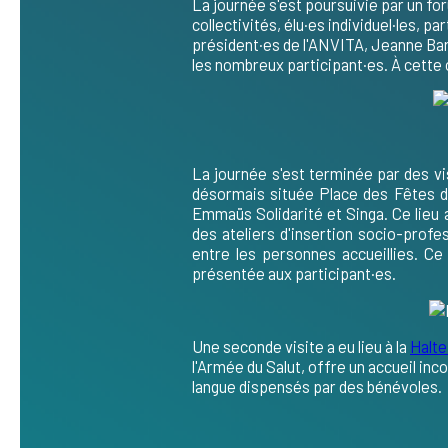
La journée s'est poursuivie par un
for
collectivités, élu·es individuel·les, p
président·es de l'ANVITA, Jeanne Ba
les nombreux participant·es. À cette 
La journée s'est terminée par des visi
désormais située Place des Fêtes d
Emmaüs Solidarité et Singa. Ce lieu
des ateliers d'insertion socio-profe
entre les personnes accueillies. C
présentée aux participant·es.
Une seconde visite a eu lieu à la
Halte
l'Armée du Salut, offre un accueil in
langue dispensés par des bénévoles.