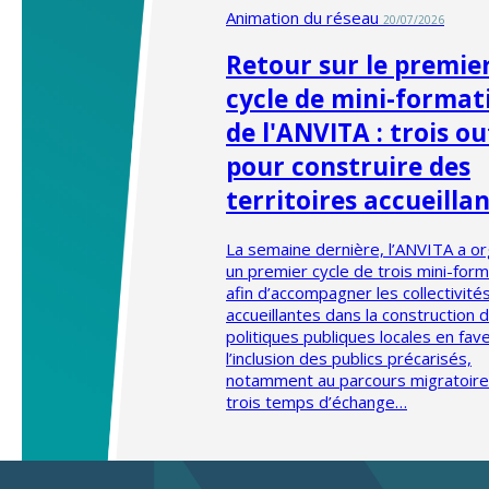
Animation du réseau
20/07/2026
Retour sur le premie
cycle de mini-format
de l'ANVITA : trois ou
pour construire des
territoires accueilla
La semaine dernière, l’ANVITA a o
un premier cycle de trois mini-for
afin d’accompagner les collectivité
accueillantes dans la construction 
politiques publiques locales en fav
l’inclusion des publics précarisés,
notamment au parcours migratoir
trois temps d’échange…