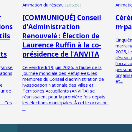
Animation du réseau
Animati
22/06/2026
r
[COMMUNIQUÉ] Conseil
Céré
ions
d'Administration
m·pa
tils
Renouvelé : Élection de
Cinquiè
Laurence Ruffin à la co-
marrain
2025, le
nts
présidence de l'ANVITA
réseau 
l’occasi
rganisé
Ce vendredi 19 juin 2026, à l’aube de la
personn
mations
Journée mondiale des Réfugié·es, les
organis
s
membres du Conseil d’administration de
et…
de
l’Association Nationale des Villes et
eur de
Territoires Accueillants (ANVITA) se
réunissaient pour la première fois depuis
e. Ces
les élections municipales. À cette occasion,
…