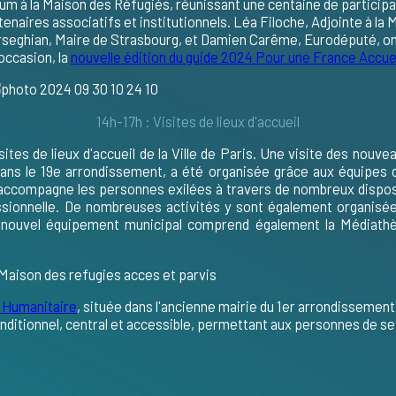
um à la Maison des Réfugiés
, réunissant une centaine de particip
artenaires associatifs et institutionnels.
Léa Filoche, Adjointe à la M
rseghian, Maire de Strasbourg, et Damien Carême, Eurodéputé, o
occasion, la
nouvelle édition du guide 2024 Pour une France Accue
14h-17h : Visites de lieux d'accueil
tes de lieux d'accueil de la Ville de Paris.
Une visite des nouvea
ans le 19e arrondissement, a été organisée grâce aux équipes 
accompagne les personnes exilées
à travers de nombreux disposi
ssionnelle. De nombreuses activités y sont également organisées
e nouvel équipement municipal comprend également la
Médiathè
 Humanitaire
, située dans l'
ancienne mairie du 1er arrondissement
conditionnel, central et accessible, permettant aux personnes de s