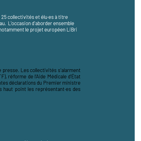
e
25 collectivités
et élu·es à titre
seau. L'occasion d'aborder ensemble
n notamment le projet européen LiBri
e presse
.
Les collectivités s'alarment
TF), réforme de l’Aide Médicale d’État
ntes déclarations du Premier ministre
lus haut point les représentant·es des