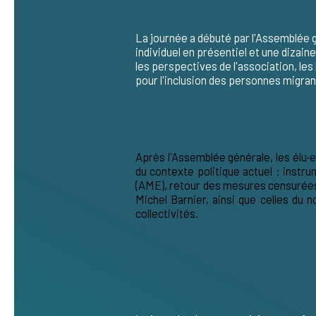
La journée a débuté par l'Assemblée gé
individuel en présentiel et une dizai
les
perspectives de l'association, les
pour l'inclusion des personnes migran
Après l'Assemblée générale, les élu·
du contexte politique actuel
: instrum
(AME), retour des mesures censurées 
Michel Barnier, ainsi que celles du n
collectivités.