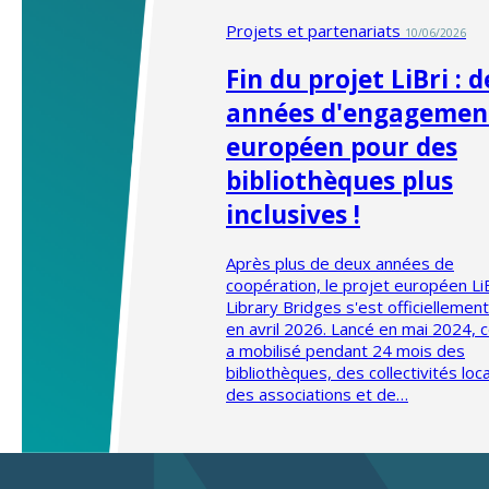
Projets et partenariats
10/06/2026
Fin du projet LiBri : 
années d'engagemen
européen pour des
bibliothèques plus
inclusives !
Après plus de deux années de
coopération, le projet européen LiB
Library Bridges s'est officiellemen
en avril 2026. Lancé en mai 2024, c
a mobilisé pendant 24 mois des
bibliothèques, des collectivités loca
des associations et de…