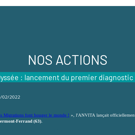
NOS ACTIONS
yssée : lancement du premier diagnostic te
11/02/2022
 Migrations font bouger le monde !
», l'ANVITA lançait officiellement
 Clermont-Ferrand (63)
.
isation des enfants exilé.es et l'inclusion de leur famille dans cette scola