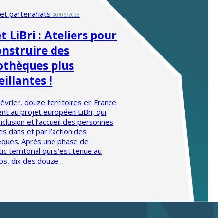
 et partenariats
30/06/2025
t LiBri : Ateliers pour
onstruire des
iothèques plus
illantes !
évrier, douze territoires en France
ent au projet européen LiBri, qui
’inclusion et l’accueil des personnes
s dans et par l’action des
hèques. Après une phase de
ic territorial qui s’est tenue au
ps, dix des douze…