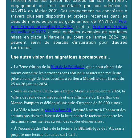
inconditionnel des personnes exilées sur son territoire ;
engagement qui s’est matérialisé par son adhésion à
l’ANVITA en février 2021. Cet engagement se concrétise à
travers plusieurs dispositifs et projets, recensés dans les
deux dernières éditions du guide annuel de l’ANVITA «
Pour
une France accueillante 2024
» et «
Pour une France
accueillante 2025
». Voici quelques exemples de pratiques
mises en place à Marseille au cours de l’année 2024, qui
peuvent servir de sources d’inspiration pour d’autres
territoires.
Une autre vision des migrations à promouvoir...
La 7ème édition de la
Nuit de la Solidarité
, qui a pour objectif de
mieux connaître les personnes sans abri pour assurer une meilleure
prise en charge de leurs besoins, a eu lieu à Marseille dans la nuit du
25 au 26 janvier 2024 ;
Suite au cyclone Chido qui a frappé Mayotte en décembre 2024, la
Ville a dépêché deux médecins et une infirmière du Bataillon des
Marins-Pompiers et débloqué une aide d’urgence de 50 000 euros ;
La Ville a lancé le
prix Ibrahim Ali
, destiné à mettre à l’honneur des
actions positives en faveur de la lutte contre le racisme et contre les
discriminations menées au sein des écoles élémentaires ;
À l’occasion des Nuits de la lecture, la Bibliothèque de l’Alcazar a
proposé une lecture de textes sur l’exil ;