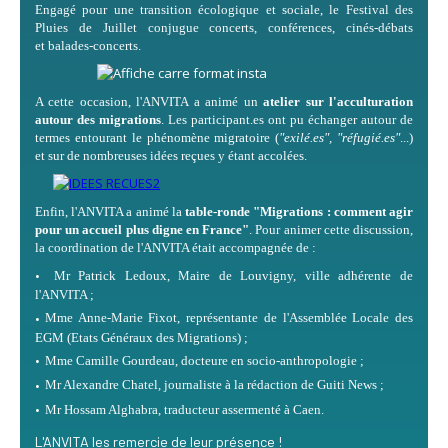
Engagé pour une transition écologique et sociale, le Festival des
Pluies de Juillet conjugue concerts, conférences, cinés-débats
et balades-concerts.
A cette occasion, l'ANVITA a animé un
atelier sur l'acculturation
autour des migrations
. Les participant.es ont pu échanger autour de
termes entourant le phénomène migratoire (
"exilé.es", "réfugié.es"
...)
et sur de nombreuses idées reçues y étant accolées.
Enfin, l'ANVITA a animé la
table-ronde "Migrations : comment agir
pour un accueil plus digne en France"
. Pour animer cette discussion,
la coordination de l'ANVITA était accompagnée de :
Mr Patrick Ledoux, Maire de Louvigny, ville adhérente de
l'ANVITA ;
Mme Anne-Marie Fixot, représentante de l'Assemblée Locale des
EGM (Etats Généraux des Migrations) ;
Mme Camille Gourdeau, docteure en socio-anthropologie ;
Mr Alexandre Chatel, journaliste à la rédaction de Guiti News ;
Mr Hossam Alghabra, traducteur assermenté à Caen.
L'ANVITA les remercie de leur présence !