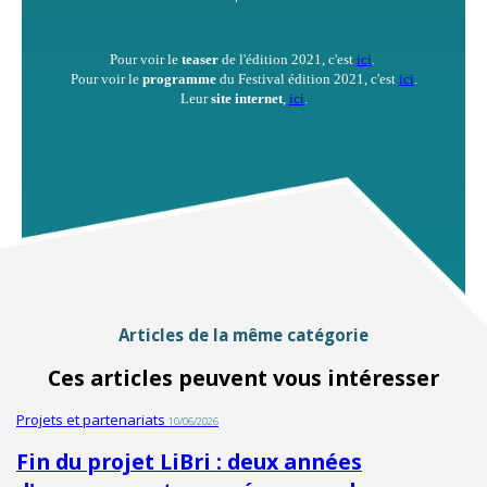
Pour voir le
teaser
de l'édition 2021, c'est
ici
.
Pour voir le
programme
du Festival édition 2021, c'est
ici
.
Leur
site internet
,
ici
.
Articles de la même catégorie
Ces articles peuvent vous intéresser
Projets et partenariats
10/06/2026
Fin du projet LiBri : deux années